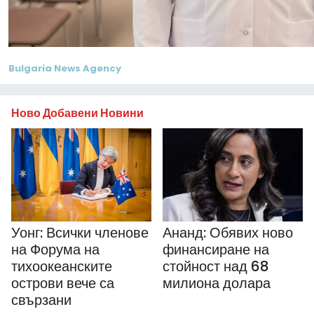
Bulgaria News Agency
Ново Добавени Новини
Уонг: Всички членове
Ананд: Обявих ново
на Форума на
финансиране на
тихоокеанските
стойност над 68
острови вече са
милиона долара
свързани