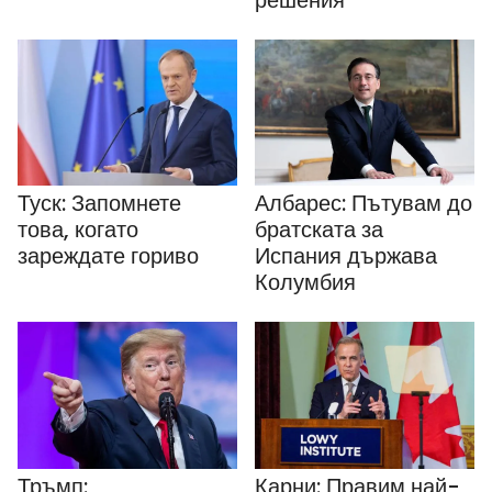
Туск: Запомнете
Албарес: Пътувам до
това, когато
братската за
зареждате гориво
Испания държава
Колумбия
Тръмп:
Карни: Правим най-