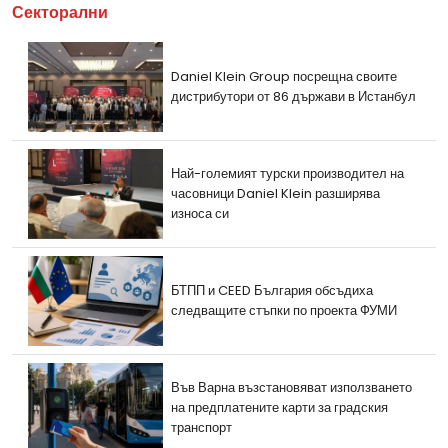
Секторални
Daniel Klein Group посрещна своите
дистрибутори от 86 държави в Истанбул
Най-големият турски производител на
часовници Daniel Klein разширява
износа си
БТПП и CEED България обсъдиха
следващите стъпки по проекта ФУМИ
Във Варна възстановяват използването
на предплатените карти за градския
транспорт