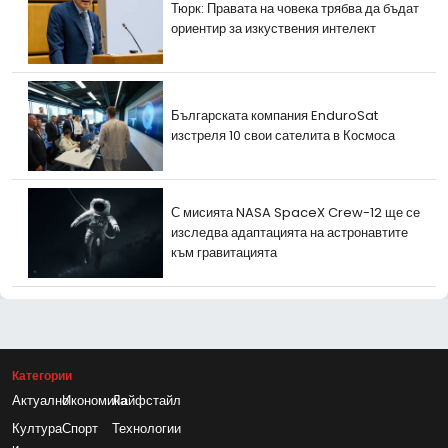
Тюрк: Правата на човека трябва да бъдат
ориентир за изкуствения интелект
Българската компания EnduroSat
изстреля 10 свои сателита в Космоса
С мисията NASA SpaceX Crew-12 ще се
изследва адаптацията на астронавтите
към гравитацията
Категории
Актуално
Икономика
Лайфстайл
Култура
Спорт
Технологии