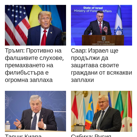
Тръмп: Противно на
Саар: Израел ще
фалшивите слухове,
продължи да
премахването на
защитава своите
филибъстъра е
граждани от всякакви
огромна заплаха
заплахи
Таяни: Киара
Сибиха: Русия