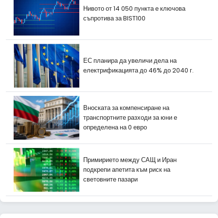
Нивото от 14 050 пункта е ключова
съпротива за BIST100
ЕС планира да увеличи дела на
електрификацията до 46% до 2040 г.
Вноската за компенсиране на
транспортните разходи за юни е
определена на 0 евро
Примирието между САЩ и Иран
подкрепи апетита към риск на
световните пазари