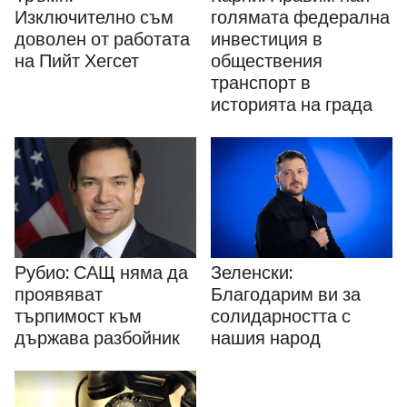
Изключително съм
голямата федерална
доволен от работата
инвестиция в
на Пийт Хегсет
обществения
транспорт в
историята на града
Рубио: САЩ няма да
Зеленски:
проявяват
Благодарим ви за
търпимост към
солидарността с
държава разбойник
нашия народ