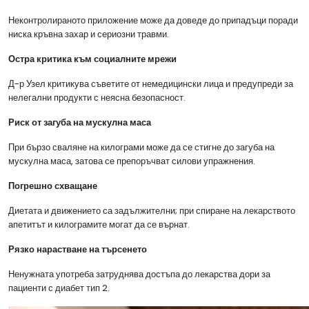
Неконтролираното приложение може да доведе до припадъци поради
ниска кръвна захар и сериозни травми.
Остра критика към социалните мрежи
Д-р Узел критикува съветите от немедицински лица и предупреди за
нелегални продукти с неясна безопасност.
Риск от загуба на мускулна маса
При бързо сваляне на килограми може да се стигне до загуба на
мускулна маса, затова се препоръчват силови упражнения.
Погрешно схващане
Диетата и движението са задължителни; при спиране на лекарството
апетитът и килограмите могат да се върнат.
Рязко нарастване на търсенето
Ненужната употреба затруднява достъпа до лекарства дори за
пациенти с диабет тип 2.