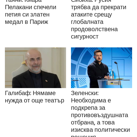
Пелакани спечели
трябва да прекрати
петия си златен
атаките срещу
медал в Париж
глобалната
продоволствена
сигурност
Галибаф: Нямаме
Зеленски:
нужда от още театър
Необходима е
подкрепа за
противовъздушната
отбрана, а това
изисква политически
решения