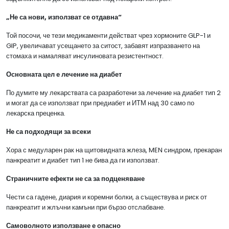
„Не са нови, използват се отдавна“
Той посочи, че тези медикаменти действат чрез хормоните GLP-1 и
GIP, увеличават усещането за ситост, забавят изпразването на
стомаха и намаляват инсулиновата резистентност.
Основната цел е лечение на диабет
По думите му лекарствата са разработени за лечение на диабет тип 2
и могат да се използват при предиабет и ИТМ над 30 само по
лекарска преценка.
Не са подходящи за всеки
Хора с медуларен рак на щитовидната жлеза, MEN синдром, прекаран
панкреатит и диабет тип 1 не бива да ги използват.
Страничните ефекти не са за подценяване
Чести са гадене, диария и коремни болки, а съществува и риск от
панкреатит и жлъчни камъни при бързо отслабване.
Самоволното използване е опасно