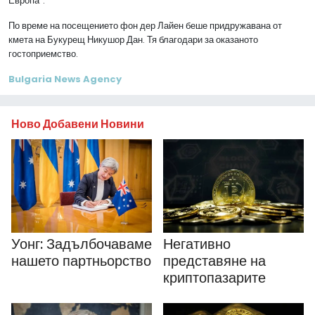
Европа“.
По време на посещението фон дер Лайен беше придружавана от
кмета на Букурещ Никушор Дан. Тя благодари за оказаното
гостоприемство.
Bulgaria News Agency
Ново Добавени Новини
Уонг: Задълбочаваме
Негативно
нашето партньорство
представяне на
криптопазарите