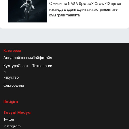
С мисията NASA SpaceX Crew-12 ще се
изследва адаптацията на астронавтите
към гравитацията
Категории
Актуално
Икономика
Лайфстайл
Култура
Спорт
Технологии
и
изкуство
Секторални
İletişim
Sosyal Medya
Twitter
Instagram