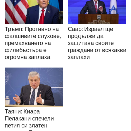
Тръмп: Противно на
Саар: Израел ще
фалшивите слухове,
продължи да
премахването на
защитава своите
филибъстъра е
граждани от всякакви
огромна заплаха
заплахи
Таяни: Киара
Пелакани спечели
петия си златен