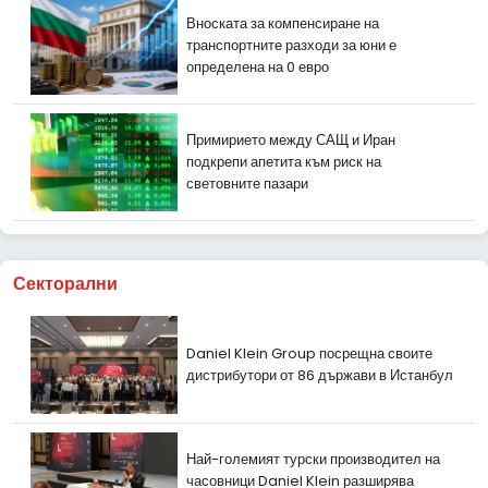
Вноската за компенсиране на
транспортните разходи за юни е
определена на 0 евро
Примирието между САЩ и Иран
подкрепи апетита към риск на
световните пазари
Секторални
Daniel Klein Group посрещна своите
дистрибутори от 86 държави в Истанбул
Най-големият турски производител на
часовници Daniel Klein разширява