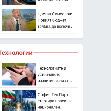
предплатените
карти за градския
Цветан Симеонов:
транспорт
Новият бюджет
трябва да включва
реални реформи
Технологии
Технологиите и
устойчивото
развитие излизат
на преден план в
България
София Тех Парк
стартира проект за
национален