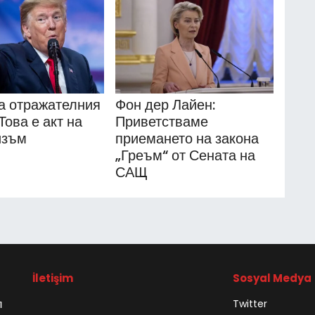
а отражателния
Фон дер Лайен:
Това е акт на
Приветстваме
изъм
приемането на закона
„Греъм“ от Сената на
САЩ
İletişim
Sosyal Medya
л
Twitter