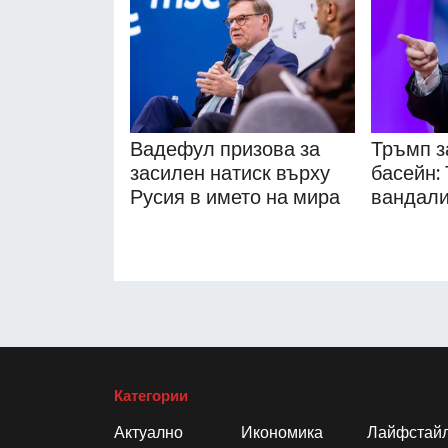
Вадефул призова за
Тръмп з
засилен натиск върху
басейн: 
Русия в името на мира
вандал
Категории
Актуално
Икономика
Лайфстай