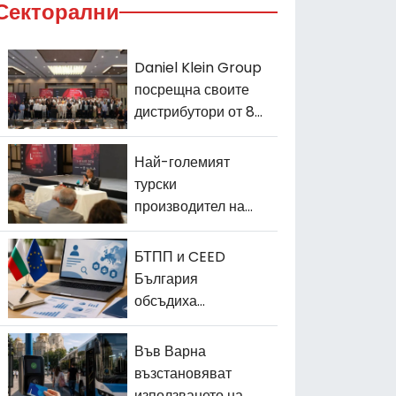
Секторални
Daniel Klein Group
посрещна своите
дистрибутори от 86
държави в
Истанбул
Най-големият
турски
производител на
часовници Daniel
Klein разширява
БТПП и CEED
износа си
България
обсъдиха
следващите стъпки
по проекта ФУМИ
Във Варна
възстановяват
използването на