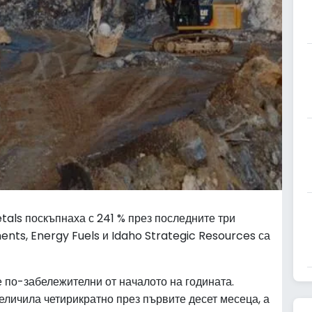
tals поскъпнаха с 241 % през последните три
ents, Energy Fuels и Idaho Strategic Resources са
 по-забележителни от началото на годината.
величила четирикратно през първите десет месеца, а