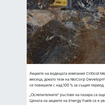
Акциите на водещата компания Critical Me
месеца, докато тези на NioCorp Developm
се повишили с над 100 % за същия период.
„Ослепителните“ ръстове на пазара са още
Цената на акциите на Energy Fuels се е у