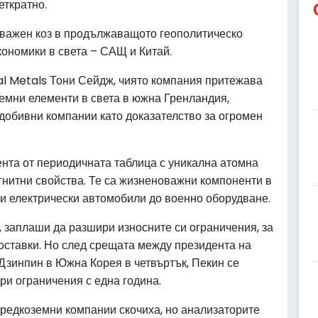
ткратно.
 важен коз в продължаващото геополитическо
ономики в света – САЩ и Китай.
al Metals Тони Сейдж, чиято компания притежава
емни елементи в света в южна Гренландия,
добивни компании като доказателство за огромен
нта от периодичната таблица с уникална атомна
гнитни свойства. Те са жизненоважни компоненти в
и електрически автомобили до военно оборудване.
а, заплаши да разшири износните си ограничения, за
доставки. Но след срещата между президента на
зинпин в Южна Корея в четвъртък, Пекин се
ри ограничения с една година.
 редкоземни компании скочиха, но анализаторите