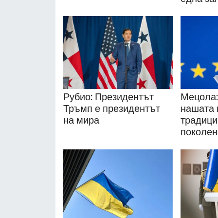
Рубио: Президентът
Мецола
Тръмп е президентът
нашата 
на мира
традици
поколен