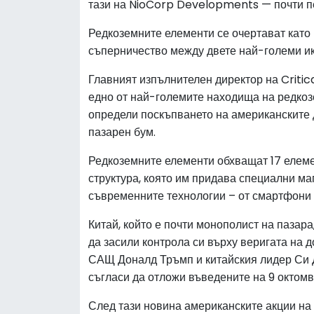
тази на NioCorp Developments — почти пе
Редкоземните елементи се очертават като
съперничество между двете най-големи ик
Главният изпълнителен директор на Critic
едно от най-големите находища на редкоз
определи поскъпването на американските 
пазарен бум.
Редкоземните елементи обхващат 17 елеме
структура, която им придава специални ма
съвременните технологии – от смартфони 
Китай, който е почти монополист на пазар
да засили контрола си върху веригата на 
САЩ Доналд Тръмп и китайския лидер Си Д
съгласи да отложи въведените на 9 октомв
След тази новина американските акции на