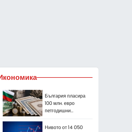
Икономика
България пласира
100 млн. евро
петгодишни
държавни
облигации
Нивото от 14 050