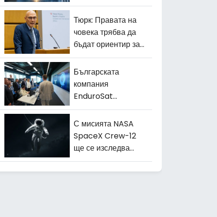
център за
трансфер на
Тюрк: Правата на
технологии
човека трябва да
бъдат ориентир за
изкуствения
интелект
Българската
компания
EnduroSat
изстреля 10 свои
сателита в Космоса
С мисията NASA
SpaceX Crew-12
ще се изследва
адаптацията на
астронавтите към
гравитацията