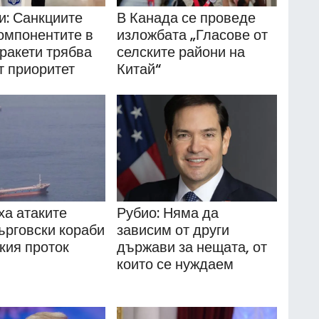
и: Санкциите
В Канада се проведе
омпонентите в
изложбата „Гласове от
 ракети трябва
селските райони на
т приоритет
Китай“
ха атаките
Рубио: Няма да
ърговски кораби
зависим от други
кия проток
държави за нещата, от
които се нуждаем