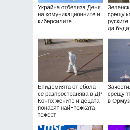
Украйна отбеляза Деня
Зеленск
на комуникационните и
срещу к
киберсилите
руските
да бъда
Епидемията от ебола
Зачести
се разпространява в ДР
срещу т
Конго: жените и децата
в Ормуз
понасят най-тежката
тежест