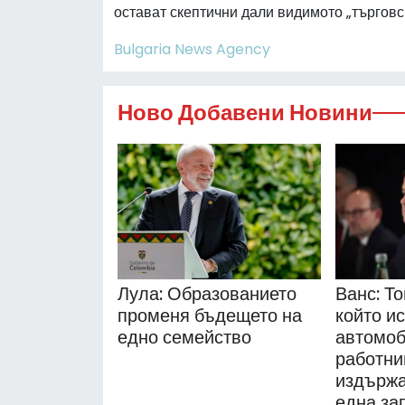
остават скептични дали видимото „търгов
Bulgaria News Agency
Ново Добавени Новини
Лула: Образованието
Ванс: То
променя бъдещето на
който и
едно семейство
автомоб
работни
издържа
една за