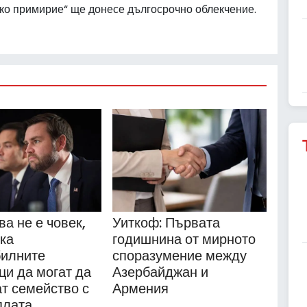
ско примирие“ ще донесе дългосрочно облекчение.
ва не е човек,
Уиткоф: Първата
ска
годишнина от мирното
илните
споразумение между
ци да могат да
Азербайджан и
т семейство с
Армения
плата