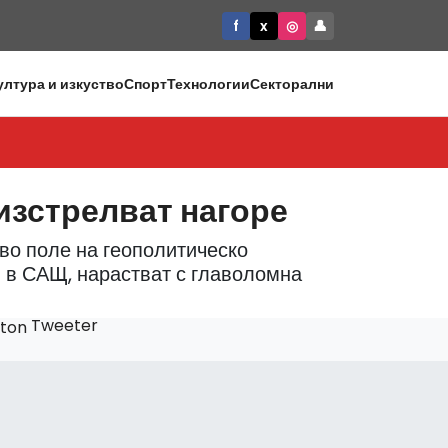
f
x
◎
👤
ултура и изкуство
Спорт
Технологии
Секторални
изстрелват нагоре
во поле на геополитическо
и в САЩ, нарастват с главоломна
Tweeter