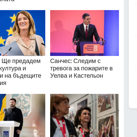
: Ще предадем
Санчес: Следим с
култура и
тревога за пожарите в
и на бъдещите
Уелва и Кастельон
ия