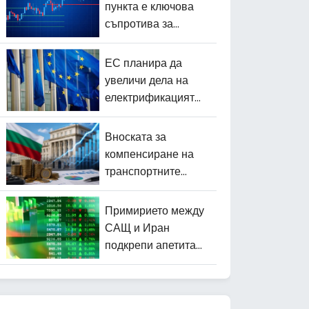
пункта е ключова
съпротива за
BIST100
ЕС планира да
увеличи дела на
електрификацията
до 46% до 2040 г.
Вноската за
компенсиране на
транспортните
разходи за юни е
определена на 0
Примирието между
евро
САЩ и Иран
подкрепи апетита
към риск на
световните пазари