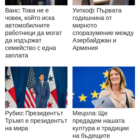
Ванс: Това не е
Уиткоф: Първата
човек, който иска
годишнина от
автомобилните
мирното
работници да могат
споразумение между
да издържат
Азербайджан и
семейство с една
Армения
заплата
Рубио: Президентът
Мецола: Ще
Тръмп е президентът
предадем нашата
на мира
култура и традиции
на бъдещите