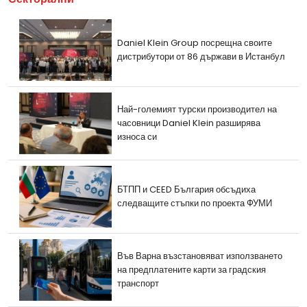
Daniel Klein Group посрещна своите
дистрибутори от 86 държави в Истанбул
Най-големият турски производител на
часовници Daniel Klein разширява
износа си
БТПП и CEED България обсъдиха
следващите стъпки по проекта ФУМИ
Във Варна възстановяват използването
на предплатените карти за градския
транспорт