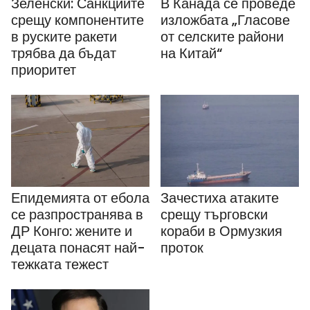
Зеленски: Санкциите
В Канада се проведе
срещу компонентите
изложбата „Гласове
в руските ракети
от селските райони
трябва да бъдат
на Китай“
приоритет
Епидемията от ебола
Зачестиха атаките
се разпространява в
срещу търговски
ДР Конго: жените и
кораби в Ормузкия
децата понасят най-
проток
тежката тежест