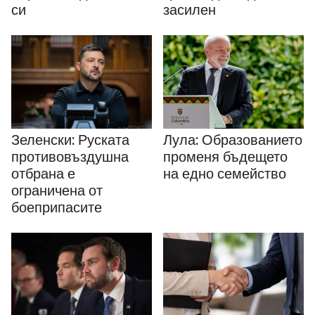
си
засилен
Зеленски: Руската
Лула: Образованието
противовъздушна
променя бъдещето
отбрана е
на едно семейство
ограничена от
боеприпасите