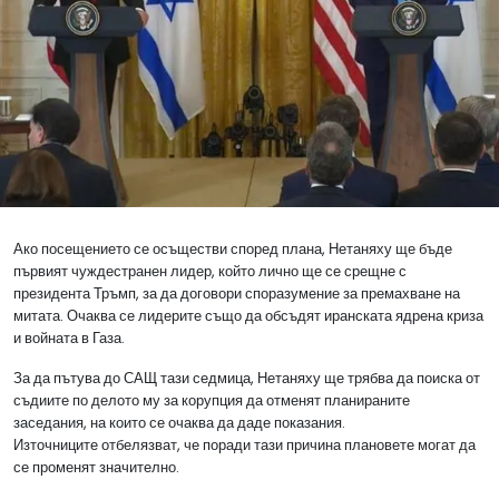
Ако посещението се осъществи според плана, Нетаняху ще бъде
първият чуждестранен лидер, който лично ще се срещне с
президента Тръмп, за да договори споразумение за премахване на
митата. Очаква се лидерите също да обсъдят иранската ядрена криза
и войната в Газа.
За да пътува до САЩ тази седмица, Нетаняху ще трябва да поиска от
съдиите по делото му за корупция да отменят планираните
заседания, на които се очаква да даде показания.
Източниците отбелязват, че поради тази причина плановете могат да
се променят значително.