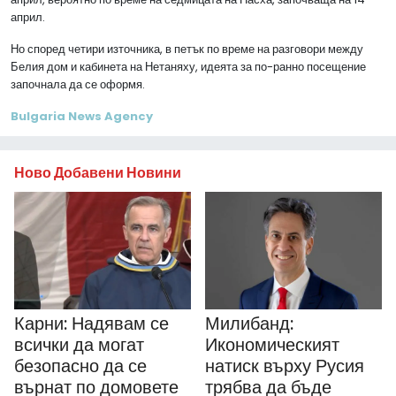
април.
Но според четири източника, в петък по време на разговори между
Белия дом и кабинета на Нетаняху, идеята за по-ранно посещение
започнала да се оформя.
Bulgaria News Agency
Ново Добавени Новини
Карни: Надявам се
Милибанд:
всички да могат
Икономическият
безопасно да се
натиск върху Русия
върнат по домовете
трябва да бъде