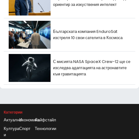
ориентир за изкуствения интелект
Българската компания EnduroSat
изстреля 10 свои сателита в Космоса
С мисията NASA SpaceX Crew-12 ще се
изследва адаптацията на астронавтите
към гравитацията
Категории
Актуално
Икономика
Лайфстайл
Култура
Спорт
Технологии
и