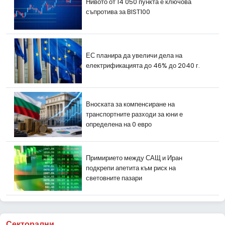
Нивото от 14 050 пункта е ключова
съпротива за BIST100
ЕС планира да увеличи дела на
електрификацията до 46% до 2040 г.
Вноската за компенсиране на
транспортните разходи за юни е
определена на 0 евро
Примирието между САЩ и Иран
подкрепи апетита към риск на
световните пазари
Секторални