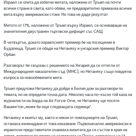
Израел се опита да избегне митата, наложени от Тръмп на почти
всички страни в света, като обяви, че предварително премахва всички
мита върху американски стоки. Но това не даде резултат.
Митото от 17%, наложено от Тръмп върху Израел, се основаваше на
значителния двустранен търговски дефицит със САЩ.
В четвъртък, докато израелският премиер бе на посещение в
Будапеща, Тръмп се обади на Нетаняху и унгарския премиер Виктор
Орбан.
Разговорът бе свързан с решението на Унгария да се оттегли от
Международния наказателен съд (МНС), но Нетаняху също повдигна
въпроса за новообявените мита.
Тръмп предложи Нетаняху да дойде в Белия дом за разговори по
темата, но не определи точна дата. Няколко часа по-късно той каза на
журналисти на борда на Air Force One, че Нетаняху ще посети
Вашингтон „може би още следващата седмица“.
Нетаняху и екипът му, както и някои от помощниците на Тръмп,
останаха изненадани от това изказване. Първоначално американски и
израелски представители очакваха визитата да се състои в края на
април, вероятно по време на седмицата на Пасха, започваща на 14