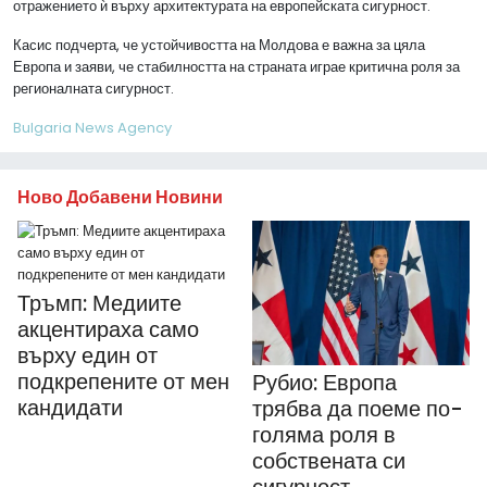
отражението ѝ върху архитектурата на европейската сигурност.
Касис подчерта, че устойчивостта на Молдова е важна за цяла
Европа и заяви, че стабилността на страната играе критична роля за
регионалната сигурност.
Bulgaria News Agency
Ново Добавени Новини
Тръмп: Медиите
акцентираха само
върху един от
подкрепените от мен
Рубио: Европа
кандидати
трябва да поеме по-
голяма роля в
собствената си
сигурност