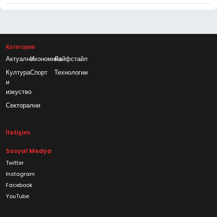
Категории
Актуално
Икономика
Лайфстайл
Култура
Спорт
Технологии
и
изкуство
Секторални
İletişim
Sosyal Medya
Twitter
Instagram
Facebook
YouTube