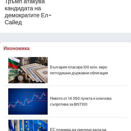
Тръмп атакува
кандидата на
демократите Ел-
Сайед
Икономика
България пласира 100 млн. евро
петгодишни държавни облигации
Нивото от 14 050 пункта е ключова
съпротива за BIST100
ЕС планира да увеличи дела на