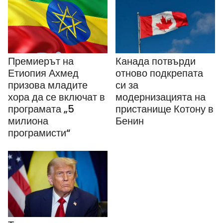
Премиерът на
Канада потвърди
Етиопия Ахмед
отново подкрепата
призова младите
си за
хора да се включат в
модернизацията на
програмата „5
пристанище Котону в
милиона
Бенин
програмисти“