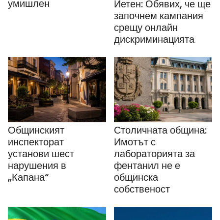
умишлен
Йетен: Обявих, че ще
започнем кампания
срещу онлайн
дискриминацията
Общинският
Столичната община:
инспекторат
Имотът с
установи шест
лабораторията за
нарушения в
фентанил не е
„Капана“
общинска
собственост