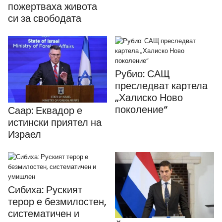
пожертваха живота
си за свободата
Рубио: САЩ
преследват картела
„Халиско Ново
поколение“
Саар: Еквадор е
истински приятел на
Израел
Сибиха: Руският
терор е безмилостен,
систематичен и