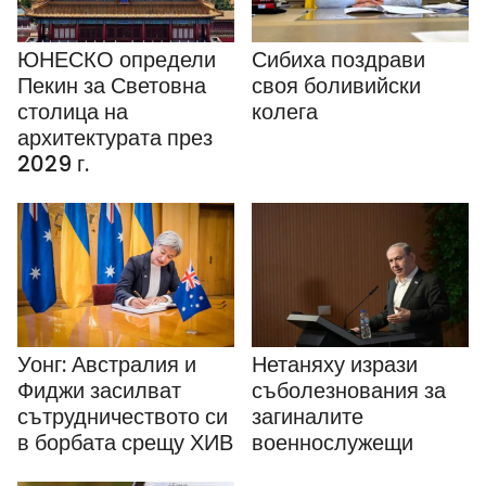
ЮНЕСКО определи
Сибиха поздрави
Пекин за Световна
своя боливийски
столица на
колега
архитектурата през
2029 г.
Уонг: Австралия и
Нетаняху изрази
Фиджи засилват
съболезнования за
сътрудничеството си
загиналите
в борбата срещу ХИВ
военнослужещи