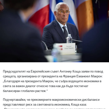
Председателят на Европейския съвет Антониу Коща заяви по повод
срещата, организирана от президента на Франция Еманюел Макрон:
„Благодаря на президента Макрон, че събра водещите икономики в
света за важен диалог относно това как да бъде постигнат
балансиран глобален растеж.“
Подчертавайки, че прекомерните макроикономически дисбаланси
представляват риск за световната икономика, Коща каза: