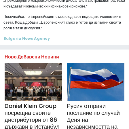
„Прекомерните макроикономически дисбаланси застрашават растежа
и създават икономически и финансови рискове.“
Посочвайки, че Европейският съюз е една от водещите икономики в
света, Коща добави: „Европейският съюз е готов да изпълни своята
роля в тази дискусия.“
Bulgaria News Agency
Ново Добавени Новини
Daniel Klein Group
Русия отправи
посрещна своите
послание по случай
дистрибутори от 86
Деня на
държави в Истанбул
независимостта на