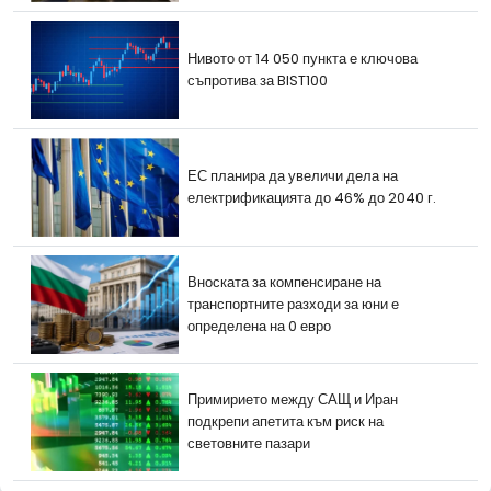
Нивото от 14 050 пункта е ключова
съпротива за BIST100
ЕС планира да увеличи дела на
електрификацията до 46% до 2040 г.
Вноската за компенсиране на
транспортните разходи за юни е
определена на 0 евро
Примирието между САЩ и Иран
подкрепи апетита към риск на
световните пазари