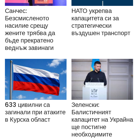
Санчес:
НАТО укрепва
Безсмисленото
капацитета си за
насилие срещу
стратегически
жените трябва да
въздушен транспорт
бъде прекратено
веднъж завинаги
633 цивилни са
Зеленски:
загинали при атаките
Балистичният
в Курска област
капацитет на Украйна
ще постигне
необходимите