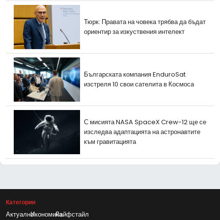
Тюрк: Правата на човека трябва да бъдат
ориентир за изкуствения интелект
Българската компания EnduroSat
изстреля 10 свои сателита в Космоса
С мисията NASA SpaceX Crew-12 ще се
изследва адаптацията на астронавтите
към гравитацията
Категории
Актуално
Икономика
Лайфстайл