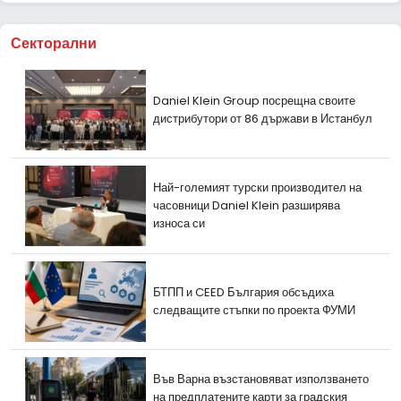
Секторални
Daniel Klein Group посрещна своите
дистрибутори от 86 държави в Истанбул
Най-големият турски производител на
часовници Daniel Klein разширява
износа си
БТПП и CEED България обсъдиха
следващите стъпки по проекта ФУМИ
Във Варна възстановяват използването
на предплатените карти за градския