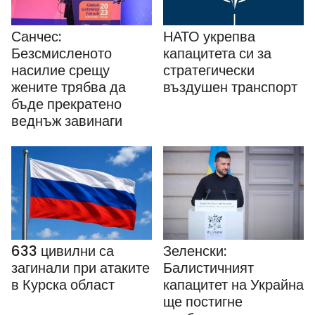
Санчес:
НАТО укрепва
Безсмисленото
капацитета си за
насилие срещу
стратегически
жените трябва да
въздушен транспорт
бъде прекратено
веднъж завинаги
633 цивилни са
Зеленски:
загинали при атаките
Балистичният
в Курска област
капацитет на Украйна
ще постигне