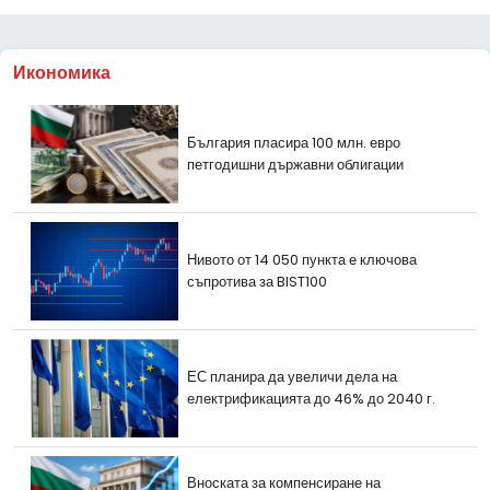
Икономика
България пласира 100 млн. евро
петгодишни държавни облигации
Нивото от 14 050 пункта е ключова
съпротива за BIST100
ЕС планира да увеличи дела на
електрификацията до 46% до 2040 г.
Вноската за компенсиране на