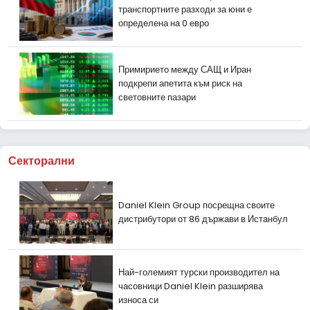
транспортните разходи за юни е
определена на 0 евро
Примирието между САЩ и Иран
подкрепи апетита към риск на
световните пазари
Секторални
Daniel Klein Group посрещна своите
дистрибутори от 86 държави в Истанбул
Най-големият турски производител на
часовници Daniel Klein разширява
износа си