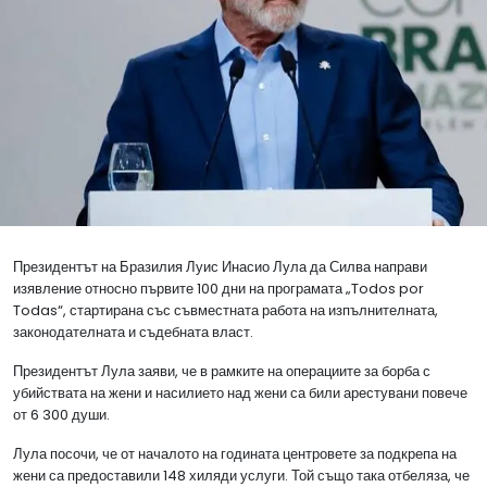
Президентът на Бразилия Луис Инасио Лула да Силва направи
изявление относно първите 100 дни на програмата „Todos por
Todas“, стартирана със съвместната работа на изпълнителната,
законодателната и съдебната власт.
Президентът Лула заяви, че в рамките на операциите за борба с
убийствата на жени и насилието над жени са били арестувани повече
от 6 300 души.
Лула посочи, че от началото на годината центровете за подкрепа на
жени са предоставили 148 хиляди услуги. Той също така отбеляза, че