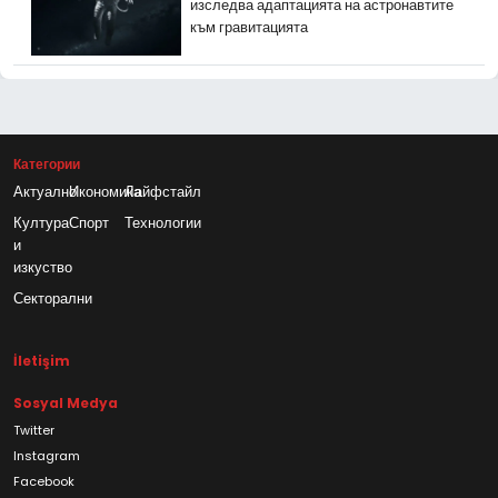
изследва адаптацията на астронавтите
към гравитацията
Категории
Актуално
Икономика
Лайфстайл
Култура
Спорт
Технологии
и
изкуство
Секторални
İletişim
Sosyal Medya
Twitter
Instagram
Facebook