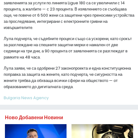
заявленията за услуги по линията Ligue 180 са се увеличили с 14
процента, а жалбите — с 23 процента. В изявлението се съобщава
още, че повече от 6 500 жени са защитени чрез преносими устройства
за проследяване, интегрирани с електронните гривни на
извършителите.
Лула подчерта, че съдебните процеси също са ускорени, като срокът
за разглеждане на спешните защитни мерки е намален от две
седмици на три дни, а 90 процента от заявленията се разглеждат в
рамките на 48 часа.
Лула заяви, че са одобрени 27 законопроекта и една конституционна
поправка за защита на жените, като подчерта, че сигурността на
жените трябва да обхваща всички сфери на обществото — от
образованието до дигиталната среда.
Bulgaria News Agency
Ново Добавени Новини