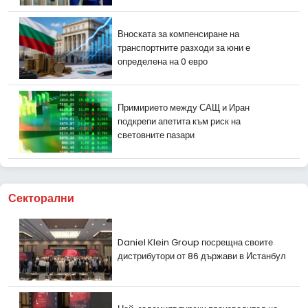
Вноската за компенсиране на
транспортните разходи за юни е
определена на 0 евро
Примирието между САЩ и Иран
подкрепи апетита към риск на
световните пазари
Секторални
Daniel Klein Group посрещна своите
дистрибутори от 86 държави в Истанбул