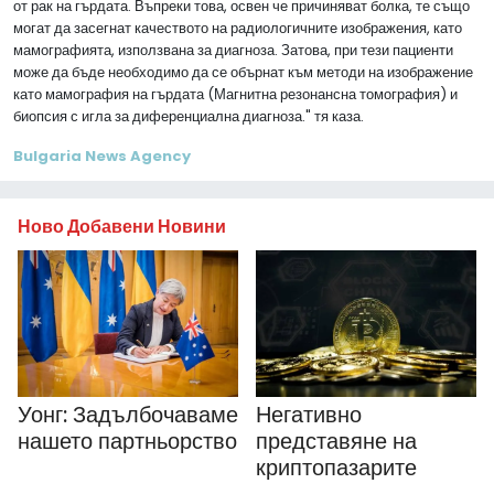
от рак на гърдата. Въпреки това, освен че причиняват болка, те също
могат да засегнат качеството на радиологичните изображения, като
мамографията, използвана за диагноза. Затова, при тези пациенти
може да бъде необходимо да се обърнат към методи на изображение
като мамография на гърдата (Магнитна резонансна томография) и
биопсия с игла за диференциална диагноза." тя каза.
Bulgaria News Agency
Ново Добавени Новини
Уонг: Задълбочаваме
Негативно
нашето партньорство
представяне на
криптопазарите