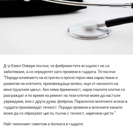
Д-р Емел Озвери посочи, че фиброкистите всъщност не са
заболяване, а се определят като промени в гърдата. Тя посочи:
"Поради влиянието на естроген и прогестерон има нарастване и
развитие на клетките, произвеждащи мляко, още от началото на
менструалния цикъл. Ако няма бременност, нарастналите клетки се
разграждат и по време на ремонт на тези клетки може да настъпи
увреждане, или с други думи, фиброза. Паралелно млечните жлези в
гърдата произвеждат течност. Поради промени в млечните канали
може да се образуват цисти, пълни с течност, наречени цисти.".
Най-типичният симптом е болката в гърдите