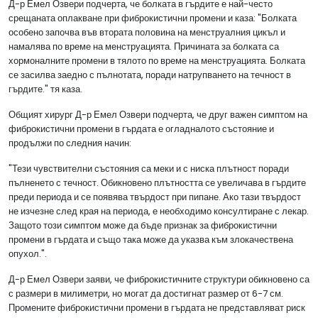
Д-р Емел Озвери подчерта, че болката в гърдите е най-често
срещаната оплакване при фиброкистични промени и каза: "Болката
особено започва във втората половина на менструалния цикъл и
намалява по време на менструацията. Причината за болката са
хормоналните промени в тялото по време на менструацията. Болката
се засилва заедно с пълнотата, поради натрупването на течност в
гърдите." тя каза.
Общият хирург Д-р Емел Озвери подчерта, че друг важен симптом на
фиброкистични промени в гърдата е огладналото състояние и
продължи по следния начин:
"Тези чувствителни състояния са меки и с ниска плътност поради
пълненето с течност. Обикновено плътността се увеличава в гърдите
преди периода и се появява твърдост при пипане. Ако тази твърдост
не изчезне след края на периода, е необходимо консултиране с лекар.
Защото този симптом може да бъде признак за фиброкистични
промени в гърдата и също така може да указва към злокачествена
опухол.".
Д-р Емел Озвери заяви, че фиброкистичните структури обикновено са
с размери в милиметри, но могат да достигнат размер от 6-7 см.
Промените фиброкистични промени в гърдата не представляват риск