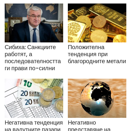
Сибиха: Санкциите
Положителна
работят, а
тенденция при
последователността
благородните метали
ги прави по-силни
Негативна тенденция
Негативно
на валутните пазари
представяне на