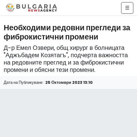
☰
Необходими редовни прегледи за
фиброкистични промени
Д-р Емел Озвери, общ хирург в болницата
"Аджъбадем Козятагъ", подчерта важността
на редовните преглед и за фиброкистични
промени и обясни тези промени.
Дата на Публикуване :
25 Октомври 2023 13:10