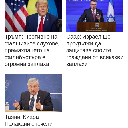
Тръмп: Противно на
Саар: Израел ще
фалшивите слухове,
продължи да
премахването на
защитава своите
филибъстъра е
граждани от всякакви
огромна заплаха
заплахи
Таяни: Киара
Пелакани спечели