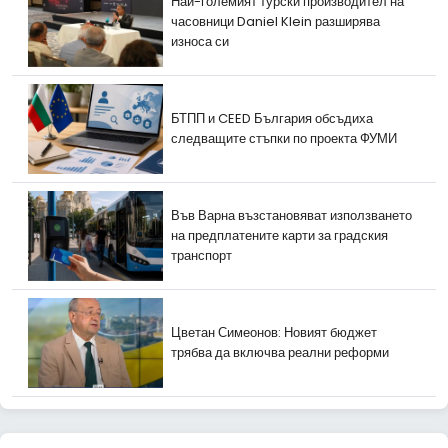
Най-големият турски производител на
часовници Daniel Klein разширява
износа си
БТПП и CEED България обсъдиха
следващите стъпки по проекта ФУМИ
Във Варна възстановяват използването
на предплатените карти за градския
транспорт
Цветан Симеонов: Новият бюджет
трябва да включва реални реформи