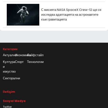
С мисията NASA SpaceX Crew-12 ще се
изследва адаптацията на астронавтите
към гравитацията
Категории
Актуално
Икономика
Лайфстайл
Култура
Спорт
Технологии
и
изкуство
Секторални
İletişim
Sosyal Medya
Twitter