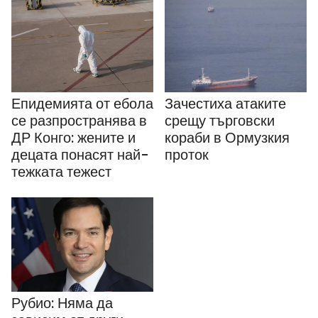
Епидемията от ебола
Зачестиха атаките
се разпространява в
срещу търговски
ДР Конго: жените и
кораби в Ормузкия
децата понасят най-
проток
тежката тежест
Рубио: Няма да