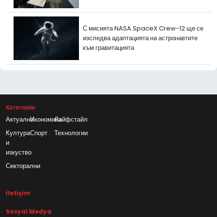
С мисията NASA SpaceX Crew-12 ще се
изследва адаптацията на астронавтите
към гравитацията
Категории
Актуално
Икономика
Лайфстайл
Култура
Спорт
Технологии
и
изкуство
Секторални
İletişim
Sosyal Medya