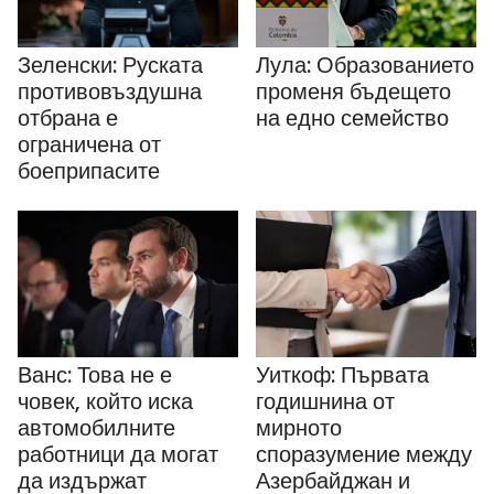
Зеленски: Руската
Лула: Образованието
противовъздушна
променя бъдещето
отбрана е
на едно семейство
ограничена от
боеприпасите
Ванс: Това не е
Уиткоф: Първата
човек, който иска
годишнина от
автомобилните
мирното
работници да могат
споразумение между
да издържат
Азербайджан и