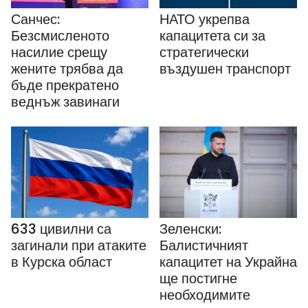
Санчес:
НАТО укрепва
Безсмисленото
капацитета си за
насилие срещу
стратегически
жените трябва да
въздушен транспорт
бъде прекратено
веднъж завинаги
633 цивилни са
Зеленски:
загинали при атаките
Балистичният
в Курска област
капацитет на Украйна
ще постигне
необходимите