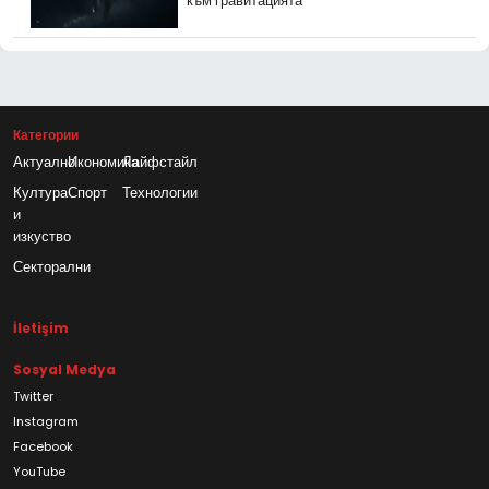
към гравитацията
Категории
Актуално
Икономика
Лайфстайл
Култура
Спорт
Технологии
и
изкуство
Секторални
İletişim
Sosyal Medya
Twitter
Instagram
Facebook
YouTube