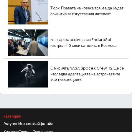
Тюрк: Правата на човека трябва да бъдат
ориентир за изкуствения интелект
Българската компания EnduroSat
изстреля 10 свои сателита в Космоса
С мисията NASA SpaceX Crew-12 ще се
изследва адаптацията на астронавтите
към гравитацията
Категории
Актуално
Икономика
Лайфстайл
Култура
Спорт
Технологии