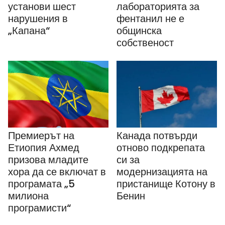
установи шест
лабораторията за
нарушения в
фентанил не е
„Капана“
общинска
собственост
Премиерът на
Канада потвърди
Етиопия Ахмед
отново подкрепата
призова младите
си за
хора да се включат в
модернизацията на
програмата „5
пристанище Котону в
милиона
Бенин
програмисти“