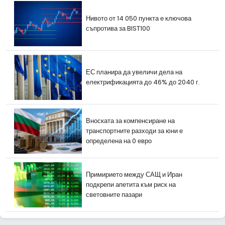
Нивото от 14 050 пункта е ключова
съпротива за BIST100
ЕС планира да увеличи дела на
електрификацията до 46% до 2040 г.
Вноската за компенсиране на
транспортните разходи за юни е
определена на 0 евро
Примирието между САЩ и Иран
подкрепи апетита към риск на
световните пазари