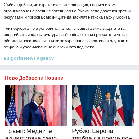
Събиха добави, че стратегическите операции, насочени към
ограничаване на военния потенциал на Русия, вече дават конкретни
резултати, и призова съюзниците да засилят натиска върху Москва.
Той подчерта, че в условията на настъпващата зима защитата на
енергийната инфраструктура на Украйна остава приоритет и че са
обсъдени практически стъпки за укрепване на противовъздушната
отбрана и увеличаване на енергийната подкрепа.
Bulgaria News Agency
Ново Добавени Новини
Рубио: Европа
Тръмп: Медиите
трябва да поеме по-
акцентираха само