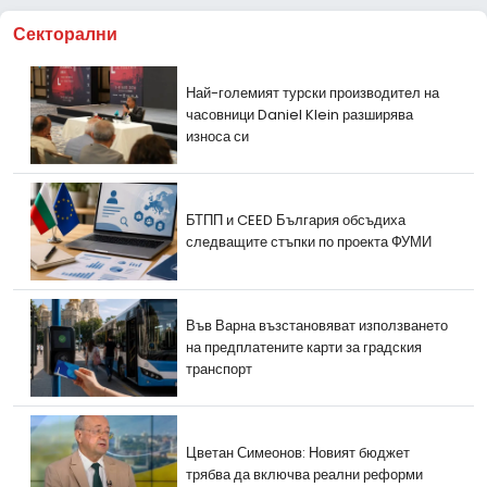
Секторални
Най-големият турски производител на
часовници Daniel Klein разширява
износа си
БТПП и CEED България обсъдиха
следващите стъпки по проекта ФУМИ
Във Варна възстановяват използването
на предплатените карти за градския
транспорт
Цветан Симеонов: Новият бюджет
трябва да включва реални реформи