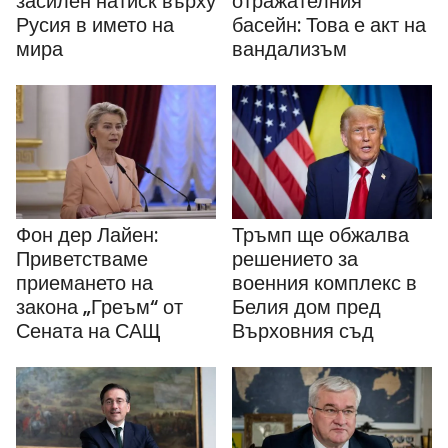
засилен натиск върху
отражателния
Русия в името на
басейн: Това е акт на
мира
вандализъм
Фон дер Лайен:
Тръмп ще обжалва
Приветстваме
решението за
приемането на
военния комплекс в
закона „Греъм“ от
Белия дом пред
Сената на САЩ
Върховния съд