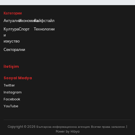
Категории
Актуално
Икономика
Лайфстайл
Култура
Спорт
Технологии
и
изкуство
Секторални
İletişim
Sosyal Medya
Twitter
Instagram
Facebook
YouTube
Copyright © 2026 Българска информационна агенция. Всички права запазени. |
Power by Hibya