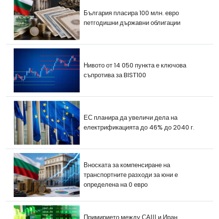
България пласира 100 млн. евро
петгодишни държавни облигации
Нивото от 14 050 пункта е ключова
съпротива за BIST100
ЕС планира да увеличи дела на
електрификацията до 46% до 2040 г.
Вноската за компенсиране на
транспортните разходи за юни е
определена на 0 евро
Примирието между САЩ и Иран