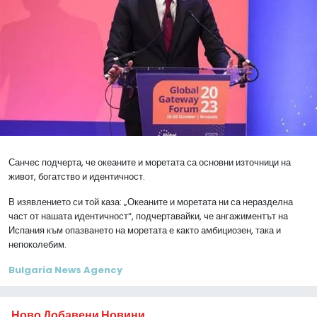
Санчес подчерта, че океаните и моретата са основни източници на
живот, богатство и идентичност.
В изявлението си той каза: „Океаните и моретата ни са неразделна
част от нашата идентичност“, подчертавайки, че ангажиментът на
Испания към опазването на моретата е както амбициозен, така и
непоколебим.
Bulgaria News Agency
Ново Добавени Новини