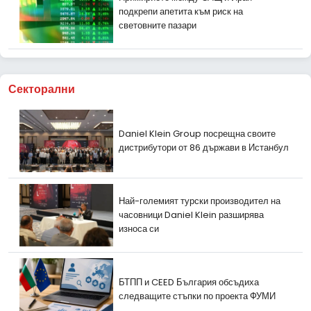
подкрепи апетита към риск на
световните пазари
Секторални
Daniel Klein Group посрещна своите
дистрибутори от 86 държави в Истанбул
Най-големият турски производител на
часовници Daniel Klein разширява
износа си
БТПП и CEED България обсъдиха
следващите стъпки по проекта ФУМИ