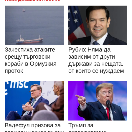
Зачестиха атаките
Рубио: Няма да
срещу търговски
зависим от други
кораби в Ормузкия
държави за нещата,
проток
от които се нуждаем
Вадефул призова за
Тръмп за