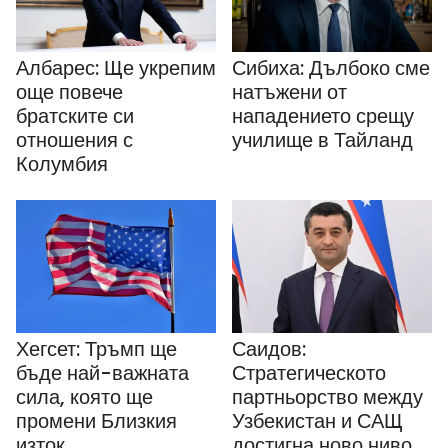
Албарес: Ще укрепим
Сибиха: Дълбоко сме
още повече
натъжени от
братските си
нападението срещу
отношения с
училище в Тайланд
Колумбия
Хегсет: Тръмп ще
Саидов:
бъде най-важната
Стратегическото
сила, която ще
партньорство между
промени Близкия
Узбекистан и САЩ
изток
достигна ново ниво