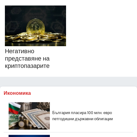
Негативно
представяне на
криптопазарите
Икономика
България пласира 100 млн. евро
петгодишни държавни облигации