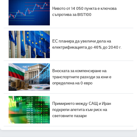
Нивото от 14 050 пункта е ключова
съпротива за BIST100
ЕС планира да увеличи дела на
електрификацията до 46% до 2040 г.
Вноската за компенсиране на
транспортните разходи за юни е
определена на 0 евро
Примирието между САЩ и Иран
подкрепи апетита към риск на
световните пазари