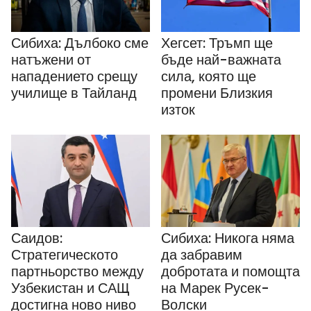
Сибиха: Дълбоко сме
Хегсет: Тръмп ще
натъжени от
бъде най-важната
нападението срещу
сила, която ще
училище в Тайланд
промени Близкия
изток
Саидов:
Сибиха: Никога няма
Стратегическото
да забравим
партньорство между
добротата и помощта
Узбекистан и САЩ
на Марек Русек-
достигна ново ниво
Волски