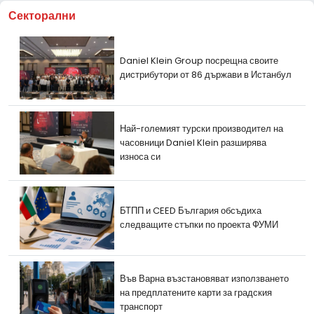
Секторални
Daniel Klein Group посрещна своите
дистрибутори от 86 държави в Истанбул
Най-големият турски производител на
часовници Daniel Klein разширява
износа си
БТПП и CEED България обсъдиха
следващите стъпки по проекта ФУМИ
Във Варна възстановяват използването
на предплатените карти за градския
транспорт