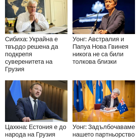
Сибиха: Украйна е
Уонг: Австралия и
твърдо решена да
Папуа Нова Гвинея
подкрепя
никога не са били
суверенитета на
толкова близки
Грузия
Цахкна: Естония е до
Уонг: Задълбочаваме
народа на Грузия
нашето партньорство