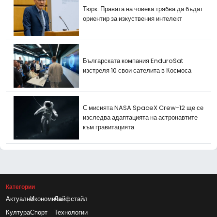
Тюрк: Правата на човека трябва да бъдат
ориентир за изкуствения интелект
Българската компания EnduroSat
изстреля 10 свои сателита в Космоса
С мисията NASA SpaceX Crew-12 ще се
изследва адаптацията на астронавтите
към гравитацията
Категории
Актуално
Икономика
Лайфстайл
Култура
Спорт
Технологии