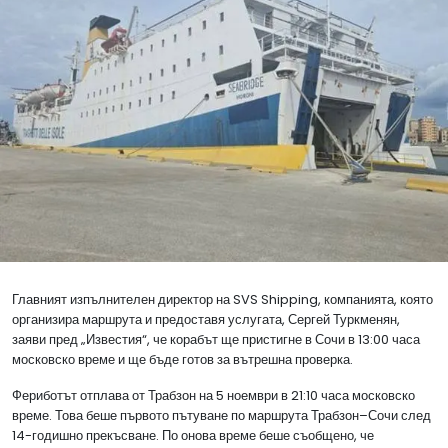
Главният изпълнителен директор на SVS Shipping, компанията, която
организира маршрута и предоставя услугата, Сергей Туркменян,
заяви пред „Известия“, че корабът ще пристигне в Сочи в 13:00 часа
московско време и ще бъде готов за вътрешна проверка.
Фериботът отплава от Трабзон на 5 ноември в 21:10 часа московско
време. Това беше първото пътуване по маршрута Трабзон–Сочи след
14-годишно прекъсване. По онова време беше съобщено, че