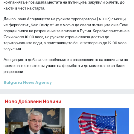
компанията е повишила местата на пътниците, закупили билети, до
каюти в чест на старта.
Ден по-рано Асоциацията на руските туроператори (ATOR) съобщи,
че фериботът „Sea Bridge“ не е могъл да свали пътниците си в Сочи
поради липса на разрешение за влизане в Русия. Корабът пристигна в
Сочи около 10:00 часа, но руската страна отказа достъп до
териториалните води, а пристанището беше затворено до 12:00 часа
за учения.
Асоциацията добави, че проблемите с разрешението са започнали по
време на тестовото пътуване на ферибота и до момента не са били
разрешени.
Bulgaria News Agency
Ново Добавени Новини