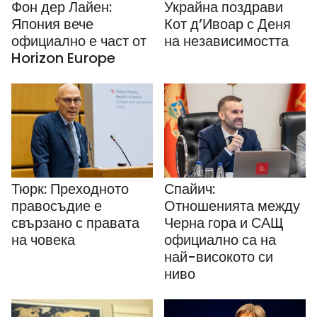
Фон дер Лайен:
Украйна поздрави
Япония вече
Кот д’Ивоар с Деня
официално е част от
на независимостта
Horizon Europe
Тюрк: Преходното
Спайич:
правосъдие е
Отношенията между
свързано с правата
Черна гора и САЩ
на човека
официално са на
най-високото си
ниво