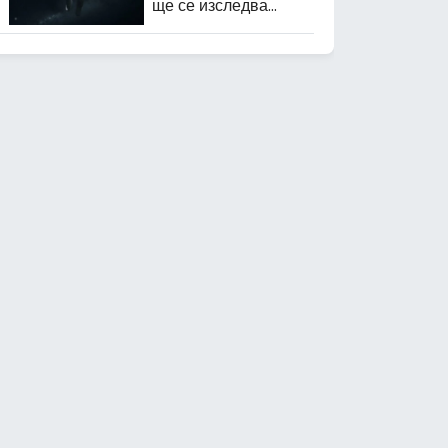
ще се изследва
адаптацията на
астронавтите към
гравитацията