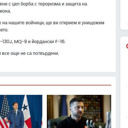
и с цел борба с тероризма и защита на
иона.
те на нашите войници, ще ви открием и унищожим
ето.
C-130J, MQ-9 и йордански F-16.
 все още не са потвърдени.