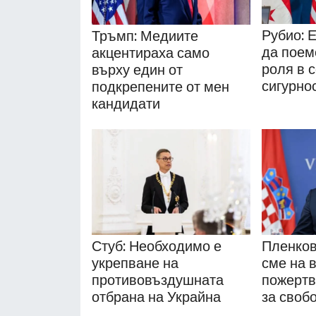
Рубио: 
Тръмп: Медиите
да поем
акцентираха само
роля в 
върху един от
сигурно
подкрепените от мен
кандидати
Стуб: Необходимо е
Пленков
укрепване на
сме на в
противовъздушната
пожертв
отбрана на Украйна
за своб