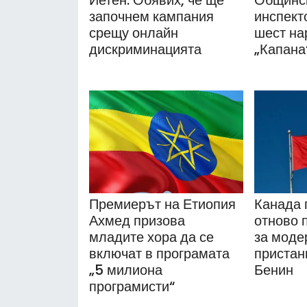
Йетен: Обявих, че ще
Общинс
започнем кампания
инспект
срещу онлайн
шест на
дискриминацията
„Капана
Премиерът на Етиопия
Канада 
Ахмед призова
отново 
младите хора да се
за моде
включат в програмата
пристан
„5 милиона
Бенин
програмисти“