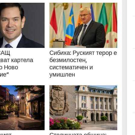
 САЩ
Сибиха: Руският терор е
ват картела
безмилостен,
о Ново
систематичен и
ие“
умишлен