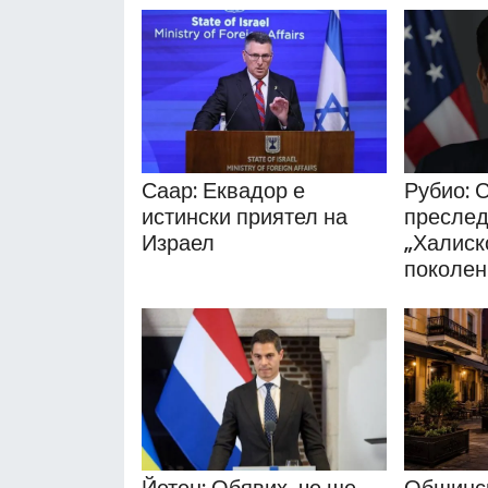
Саар: Еквадор е
Рубио:
истински приятел на
преслед
Израел
„Халиск
поколен