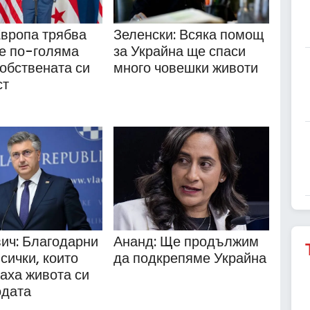
Европа трябва
Зеленски: Всяка помощ
е по-голяма
за Украйна ще спаси
собствената си
много човешки животи
ст
ич: Благодарни
Ананд: Ще продължим
сички, които
да подкрепяме Украйна
аха живота си
одата