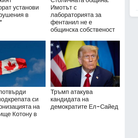
кият
Столичната община:
орат установи
Имотът с
рушения в
лабораторията за
“
фентанил не е
общинска собственост
потвърди
Тръмп атакува
подкрепата си
кандидата на
рнизацията на
демократите Ел-Сайед
ище Котону в