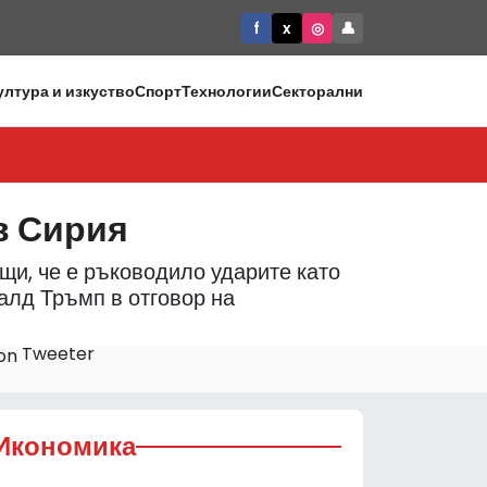
f
x
◎
👤
ултура и изкуство
Спорт
Технологии
Секторални
в Сирия
и, че е ръководило ударите като
алд Тръмп в отговор на
Tweeter
Икономика