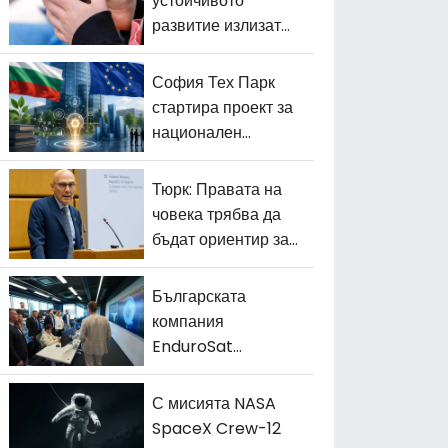
устойчивото
развитие излизат
на преден план в
България
София Тех Парк
стартира проект за
национален
център за
трансфер на
Тюрк: Правата на
технологии
човека трябва да
бъдат ориентир за
изкуствения
интелект
Българската
компания
EnduroSat
изстреля 10 свои
сателита в Космоса
С мисията NASA
SpaceX Crew-12