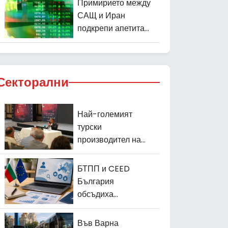
Примирието между
евро
САЩ и Иран
подкрепи апетита
към риск на
световните пазари
Секторални
Най-големият
турски
производител на
часовници Daniel
Klein разширява
БТПП и CEED
износа си
България
обсъдиха
следващите стъпки
по проекта ФУМИ
Във Варна