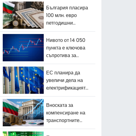
България пласира
100 млн. евро
петгодишни
държавни
облигации
Нивото от 14 050
пункта е ключова
съпротива за
BIST100
ЕС планира да
увеличи дела на
електрификацията
до 46% до 2040 г.
Вноската за
компенсиране на
транспортните
разходи за юни е
определена на 0