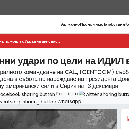
Актуално
Икономика
Лайфстайл
К
е акцентираха само върху ед..
 трябва да поеме по-голяма ..
ка помощ за Украйна ще спас..
имо е укрепване на противов..
агодарни сме на всички, кои..
ни удари по цели на ИДИЛ 
дължим да подкрепяме Украйн..
нтралното командване на САЩ (CENTCOM) съобщ
е истински приятел на Изра..
дена в събота по нареждане на президента Дон
еследват картела „Халиско Н..
у американски сили в Сирия на 13 декември.
т терор е безмилостен, сис..
Facebook
 че ще започнем кампания с..
Whatsapp