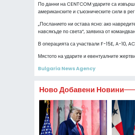
По данни на CENTCOM ударите са извършен
американските и съюзническите сили в рег
„Посланието ни остава ясно: ако навреди
навсякъде по света“, заявиха от командван
В операцията са участвали F-15E, A-10, A
Мястото на ударите и евентуалните жертви
Bulgaria News Agency
Ново Добавени Новини