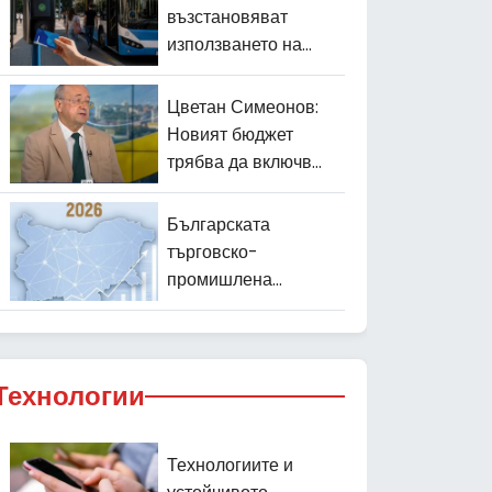
възстановяват
използването на
предплатените
карти за градския
Цветан Симеонов:
транспорт
Новият бюджет
трябва да включва
реални реформи
Българската
търговско-
промишлена
палата представи
изданието
„Bulgaria in Figures
2026“
Технологии
Технологиите и